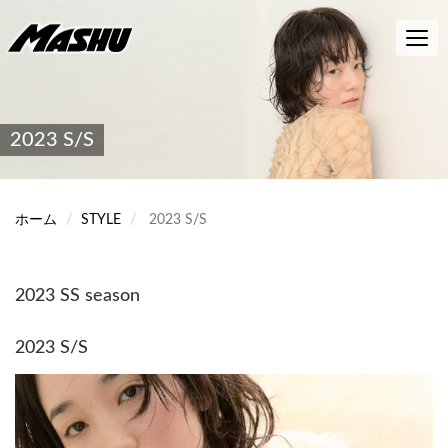
メ
イ
Toggl
ン
navig
コ
ン
テ
ン
2023 S/S
ツ
に
移
動
ホーム
STYLE
2023 S/S
2023 SS season
2023 S/S