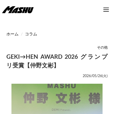
メ
Toggl
イ
navig
ン
コ
ン
テ
ホーム
コラム
ン
ツ
その他
に
移
GEKI→HEN AWARD 2026 グランプ
動
リ受賞【仲野文彬】
2026/05/26(火)