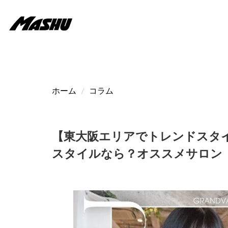
メ
イ
ン
コ
ン
テ
ン
ツ
ホーム
コラム
に
移
動
【東大阪エリアでトレンドスタイ
スタイルなら？オススメサロン