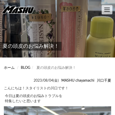
メ
イ
Toggl
ン
navig
コ
ン
テ
ン
ツ
に
夏の頭皮のお悩み解決！
移
動
ホーム
BLOG
夏の頭皮のお悩み解決！
2023/08/04(金)
MASHU chayamachi
川口千夏
こんにちは！スタイリストの川口です！
今日は夏の頭皮のお悩みトラブルを
特集したいと思います