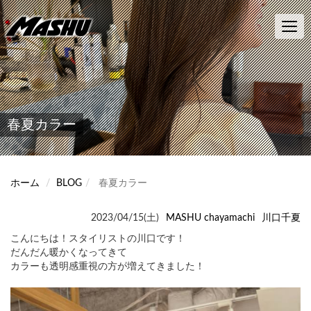
メ
イ
Toggl
ン
navig
コ
ン
テ
ン
ツ
に
春夏カラー
移
動
ホーム
BLOG
春夏カラー
2023/04/15(土)
MASHU chayamachi
川口千夏
こんにちは！スタイリストの川口です！
だんだん暖かくなってきて
カラーも透明感重視の方が増えてきました！