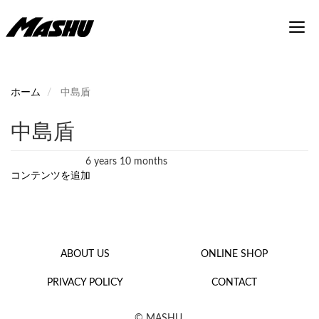
メ
Toggl
イ
navig
ン
コ
ン
テ
ホーム
中島盾
ン
ツ
中島盾
に
移
6 years 10 months
動
ユーザー登録から
コンテンツを追加
footer
ABOUT US
ONLINE SHOP
PRIVACY POLICY
CONTACT
© MASHU.