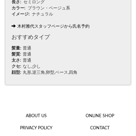
長さ
セミロング
カラー
ブラウン・ベージュ系
イメージ
ナチュラル
木村雅代
スタッフページから氏名予約
おすすめタイプ
髪量
普通
髪質
普通
太さ
普通
クセ
なし
少し
顔型
丸形
逆三角
卵型
ベース
四角
footer
ABOUT US
ONLINE SHOP
PRIVACY POLICY
CONTACT