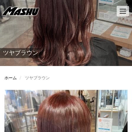
メ
イ
Toggl
ン
navig
コ
ン
テ
ン
ツ
に
ツヤブラウン
移
動
ホーム
ツヤブラウン