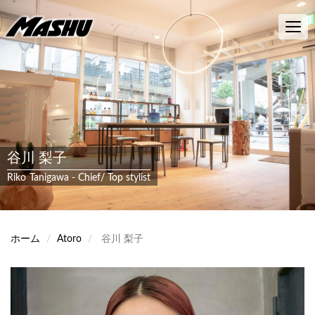
メ
イ
Toggl
ン
navig
コ
ン
テ
ン
ツ
に
移
動
谷川 梨子
Riko
Tanigawa
-
Chief
Top stylist
ホーム
Atoro
谷川 梨子