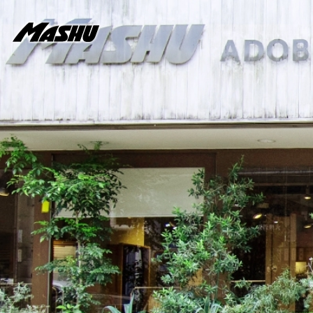
メ
イ
ン
コ
ン
テ
ン
ツ
に
移
動