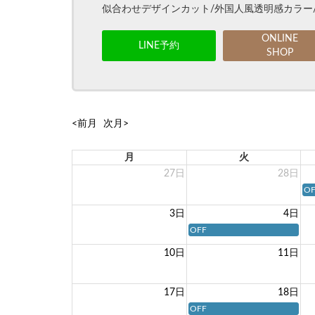
似合わせデザインカット/外国人風透明感カラー
ONLINE
LINE予約
SHOP
<前月
次月>
月
火
27日
28日
OF
3日
4日
OFF
10日
11日
17日
18日
OFF