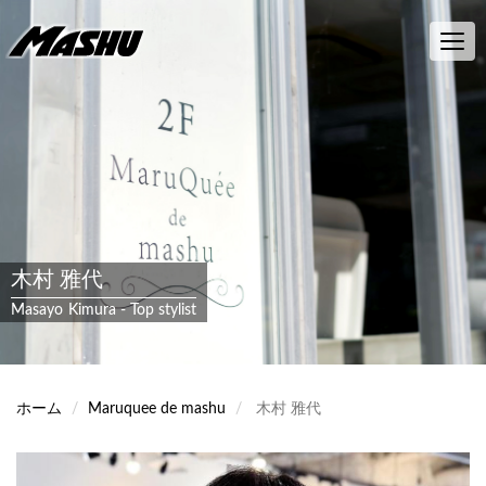
メ
イ
Toggl
ン
navig
コ
ン
テ
ン
ツ
に
移
動
木村 雅代
Masayo
Kimura
-
Top stylist
ホーム
Maruquee de mashu
木村 雅代