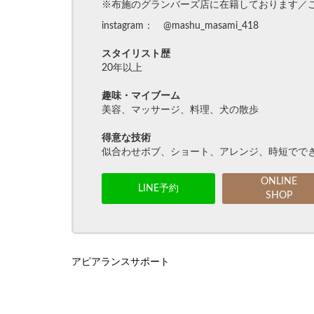
※布施のグランバーズ店に在籍しております／
instagram： @mashu_masami_418
スタイリスト歴
20年以上
趣味・マイブーム
美容、マッサージ、料理、犬の散歩
得意な技術
似合わせボブ、ショート、アレンジ、時短でで
ONLINE
LINE予約
SHOP
アピアランスサポート