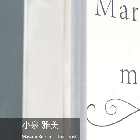
小泉 雅美
Masami
Koizumi
-
Top stylist