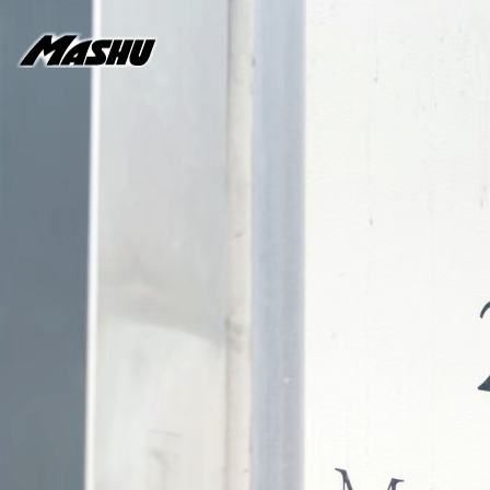
メ
イ
ン
コ
ン
テ
ン
ツ
に
移
動