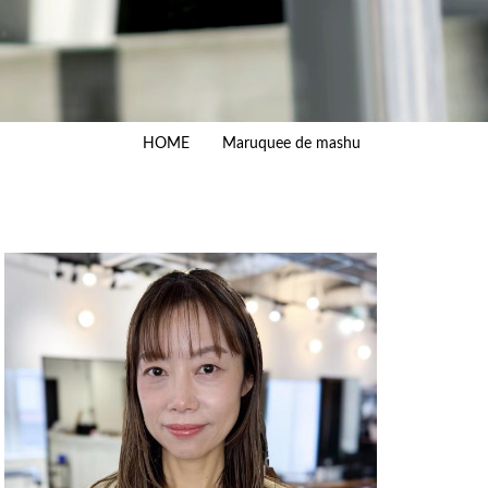
HOME
Maruquee de mashu