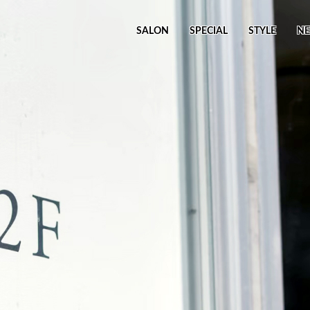
ビ
SALON
SPECIAL
STYLE
N
ゲ
ー
シ
ョ
ン