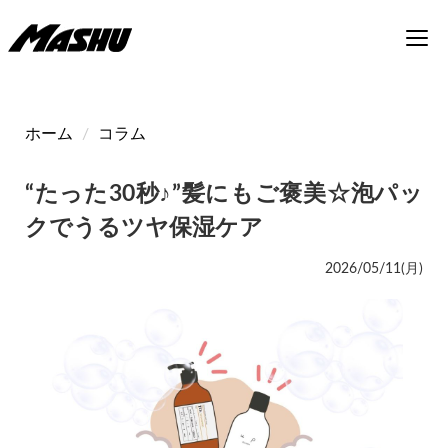
メ
Toggl
イ
navig
ン
コ
ン
テ
ホーム
コラム
ン
ツ
“たった30秒♪”髪にもご褒美☆泡パッ
に
移
クでうるツヤ保湿ケア
動
2026/05/11(月)